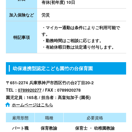
有休(初年度) 10日
加入保険など
労災
・マイカー通勤は条件によりご利用可能で
す。
特記事項
・勤務時間はご相談に応じます。
・有給休暇日数は法定通り付与します。
幼保連携型認定こども園竹の台保育園
〒651-2274 兵庫県神戸市西区竹の台2丁目20-2
TEL：
0789920277
/ FAX：0789920278
園児定員：165名 / 担当者：髙畠知加子 (園長)
ホームページはこちら
雇用形態
職種
必要資格
パート職
保育教諭
保育士 ・ 幼稚園教諭