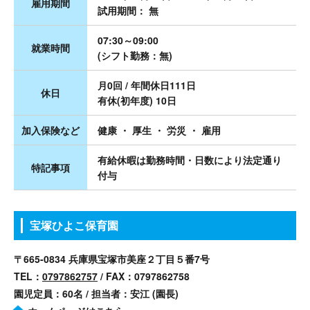
雇用期間
試用期間： 無
07:30～09:00
就業時間
(シフト勤務：無)
月0回 / 年間休日111日
休日
有休(初年度) 10日
加入保険など
健康 ・ 厚生 ・ 労災 ・ 雇用
有給休暇は勤務時間・日数により法定通り
特記事項
付与
宝塚ひよこ保育園
〒665-0834 兵庫県宝塚市美座２丁目５番7号
TEL：
0797862757
/ FAX：0797862758
園児定員：60名 / 担当者：安江 (園長)