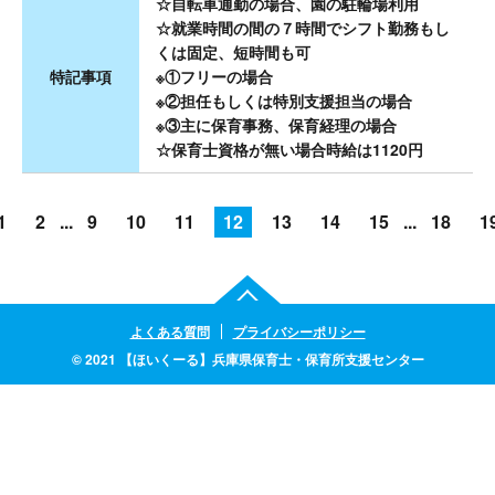
☆自転車通勤の場合、園の駐輪場利用
☆就業時間の間の７時間でシフト勤務もし
くは固定、短時間も可
特記事項
※①フリーの場合
※②担任もしくは特別支援担当の場合
※③主に保育事務、保育経理の場合
☆保育士資格が無い場合時給は1120円
1
2
...
9
10
11
12
13
14
15
...
18
1
よくある質問
プライバシーポリシー
© 2021 【ほいくーる】兵庫県保育士・保育所支援センター