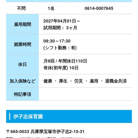
不問
1名
0614-0007645
2027年04月01日～
雇用期間
試用期間： 3ヶ月
08:30～17:30
就業時間
(シフト勤務：有)
月9回 / 年間休日110日
休日
有休(初年度) 10日
加入保険など
健康 ・ 厚生 ・ 労災 ・ 雇用 ・ 退職金共済
特記事項
伊孑志保育園
〒665-0033 兵庫県宝塚市伊孑志2-15-31