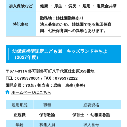
加入保険など
健康 ・ 厚生 ・ 労災 ・ 雇用 ・ 退職金共済
勤務地：姉妹園勤務あり
特記事項
法人募集のため、姉妹園である椀田保育
園、七松保育園への異動もあります。
幼保連携型認定こども園 キッズランドやちよ
（2027年度）
〒677-0114 多可郡多可町八千代区仕出原353番地
TEL：
0795370001
/ FAX：0795372222
園児定員：70名 / 担当者：岩崎 東生 (事務)
ホームページはこちら
雇用形態
職種
必要資格
正規職
保育教諭
保育士 ・ 幼稚園教諭
年齢
募集人員
求人番号