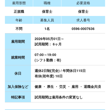
雇用形態
職種
必要資格
正規職
保育士
保育士
年齢
募集人員
求人番号
不問
1名
0596-0007636
2026年05月01日～
雇用期間
試用期間： 6ヶ月
07:00～19:00
就業時間
(シフト勤務：有)
週休2日制(完全) / 年間休日115日
休日
有休(初年度) 10日
加入保険など
健康 ・ 厚生 ・ 労災 ・ 雇用 ・ 退職金共済
特記事項
試用期間は雇用条件の変更なし