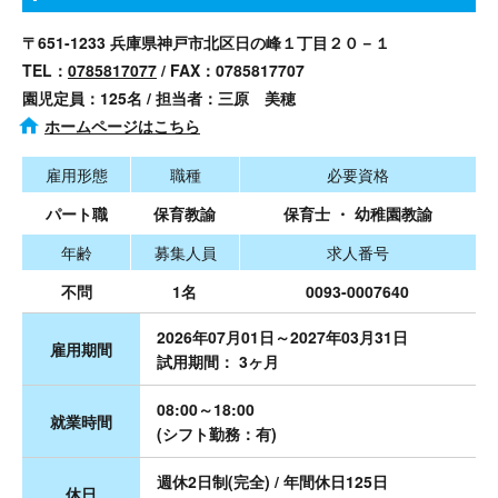
〒651-1233 兵庫県神戸市北区日の峰１丁目２０－１
TEL：
0785817077
/ FAX：0785817707
園児定員：125名 / 担当者：三原 美穂
ホームページはこちら
雇用形態
職種
必要資格
パート職
保育教諭
保育士 ・ 幼稚園教諭
年齢
募集人員
求人番号
不問
1名
0093-0007640
2026年07月01日～2027年03月31日
雇用期間
試用期間： 3ヶ月
08:00～18:00
就業時間
(シフト勤務：有)
週休2日制(完全) / 年間休日125日
休日