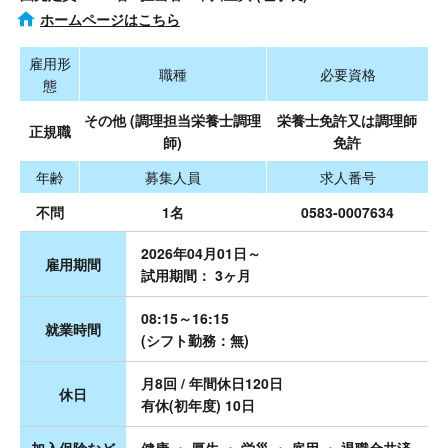
ホームページはこちら
雇用形
職種
必要資格
態
その他 (調理担当栄養士調理
栄養士免許又は調理師
正規職
師)
免許
年齢
募集人員
求人番号
不問
1名
0583-0007634
2026年04月01日～
雇用期間
試用期間： 3ヶ月
08:15～16:15
就業時間
(シフト勤務：無)
月8回 / 年間休日120日
休日
有休(初年度) 10日
加入保険など