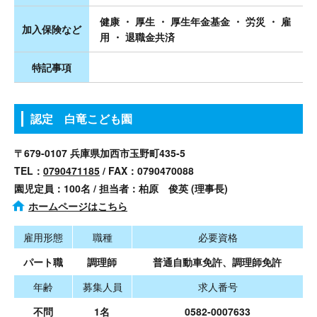
健康 ・ 厚生 ・ 厚生年金基金 ・ 労災 ・ 雇
加入保険など
用 ・ 退職金共済
特記事項
認定 白竜こども園
〒679-0107 兵庫県加西市玉野町435-5
TEL：
0790471185
/ FAX：0790470088
園児定員：100名 / 担当者：柏原 俊英 (理事長)
ホームページはこちら
雇用形態
職種
必要資格
パート職
調理師
普通自動車免許、調理師免許
年齢
募集人員
求人番号
不問
1名
0582-0007633