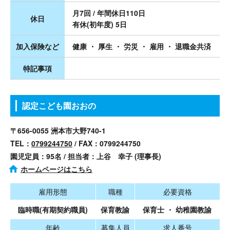
月7回 / 年間休日110日
休日
有休(初年度) 5日
加入保険など
健康 ・ 厚生 ・ 労災 ・ 雇用 ・ 退職金共済
特記事項
認定こども園おおの
〒656-0055 洲本市大野740-1
TEL：
0799244750
/ FAX：0799244750
園児定員：95名 / 担当者：上谷 幸子 (理事長)
ホームページはこちら
雇用形態
職種
必要資格
臨時職(有期契約職員)
保育教諭
保育士 ・ 幼稚園教諭
年齢
募集人員
求人番号