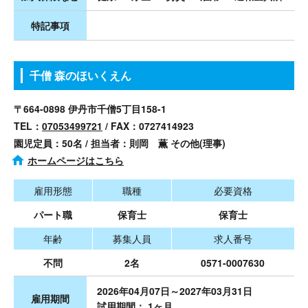
特記事項
千僧 森のほいくえん
〒664-0898 伊丹市千僧5丁目158-1
TEL：
07053499721
/ FAX：0727414923
園児定員：50名 / 担当者：則岡 薫 その他(理事)
ホームページはこちら
雇用形態
職種
必要資格
パート職
保育士
保育士
年齢
募集人員
求人番号
不問
2名
0571-0007630
2026年04月07日～2027年03月31日
雇用期間
試用期間： 1ヶ月