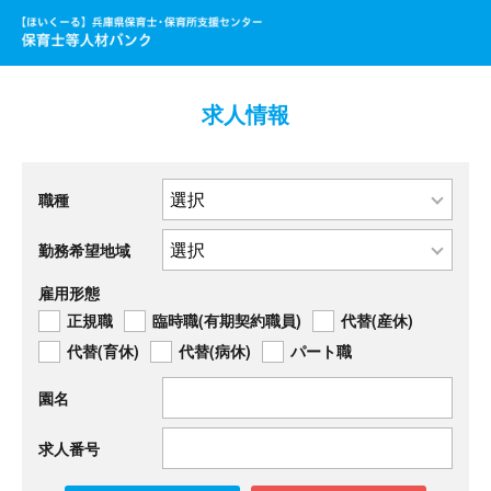
求人情報
職種
勤務希望地域
雇用形態
正規職
臨時職(有期契約職員)
代替(産休)
代替(育休)
代替(病休)
パート職
園名
求人番号