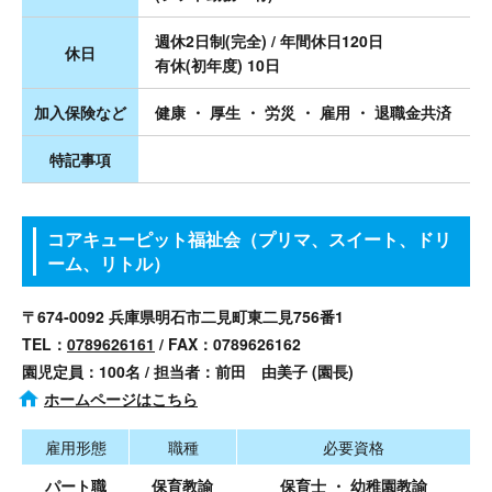
週休2日制(完全) / 年間休日120日
休日
有休(初年度) 10日
加入保険など
健康 ・ 厚生 ・ 労災 ・ 雇用 ・ 退職金共済
特記事項
コアキューピット福祉会（プリマ、スイート、ドリ
ーム、リトル）
〒674-0092 兵庫県明石市二見町東二見756番1
TEL：
0789626161
/ FAX：0789626162
園児定員：100名 / 担当者：前田 由美子 (園長)
ホームページはこちら
雇用形態
職種
必要資格
パート職
保育教諭
保育士 ・ 幼稚園教諭