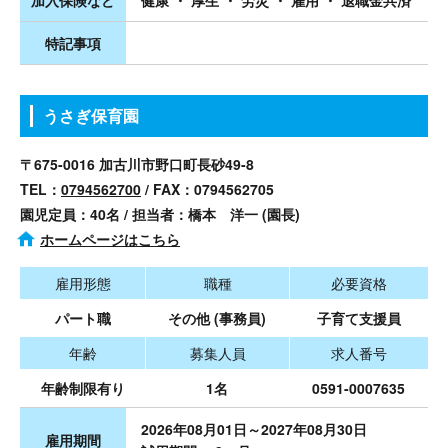
健康 ・ 厚生 ・ 労災 ・ 雇用 ・ 退職金共済
特記事項
うさぎ保育園
〒675-0016 加古川市野口町長砂49-8
TEL：
0794562700
/ FAX：0794562705
園児定員：40名 / 担当者：橋本 洋一 (園長)
ホームページはこちら
雇用形態
職種
必要資格
パート職
その他 (事務員)
子育て支援員
年齢
募集人員
求人番号
年齢制限有り
1名
0591-0007635
2026年08月01日～2027年08月30日
雇用期間