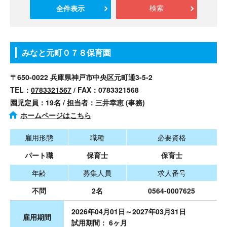
全件表示
検索
みなと元町０７８保育園
〒650-0022 兵庫県神戸市中央区元町通3-5-2
TEL：
0783321567
/ FAX：0783321568
園児定員：19名 / 担当者：三井幸恵 (事務)
ホームページはこちら
雇用形態
職種
必要資格
パート職
保育士
保育士
年齢
募集人員
求人番号
不問
2名
0564-0007625
2026年04月01日～2027年03月31日
雇用期間
試用期間： 6ヶ月