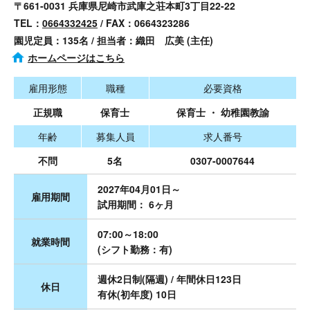
〒661-0031 兵庫県尼崎市武庫之荘本町3丁目22-22
TEL：
0664332425
/ FAX：0664323286
園児定員：135名 / 担当者：織田 広美 (主任)
ホームページはこちら
雇用形態
職種
必要資格
正規職
保育士
保育士 ・ 幼稚園教諭
年齢
募集人員
求人番号
不問
5名
0307-0007644
2027年04月01日～
雇用期間
試用期間： 6ヶ月
07:00～18:00
就業時間
(シフト勤務：有)
週休2日制(隔週) / 年間休日123日
休日
有休(初年度) 10日