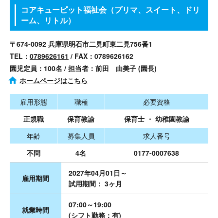
コアキューピット福祉会（プリマ、スイート、ドリ
ーム、リトル）
〒674-0092 兵庫県明石市二見町東二見756番1
TEL：
0789626161
/ FAX：0789626162
園児定員：100名 / 担当者：前田 由美子 (園長)
ホームページはこちら
雇用形態
職種
必要資格
正規職
保育教諭
保育士 ・ 幼稚園教諭
年齢
募集人員
求人番号
不問
4名
0177-0007638
2027年04月01日～
雇用期間
試用期間： 3ヶ月
07:00～19:00
就業時間
(シフト勤務：有)