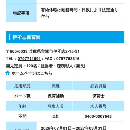
有給休暇は勤務時間・日数により法定通り
特記事項
付与
伊孑志保育園
〒665-0033 兵庫県宝塚市伊孑志2-15-31
TEL：
0797711591
/ FAX：0797763316
園児定員：120名 / 担当者：穂積彰人 (園長)
ホームページはこちら
雇用形態
職種
必要資格
パート職
保育補助
保育士
年齢
募集人員
求人番号
不問
2名
0400-0007648
2026年07月01日～2027年03月31日