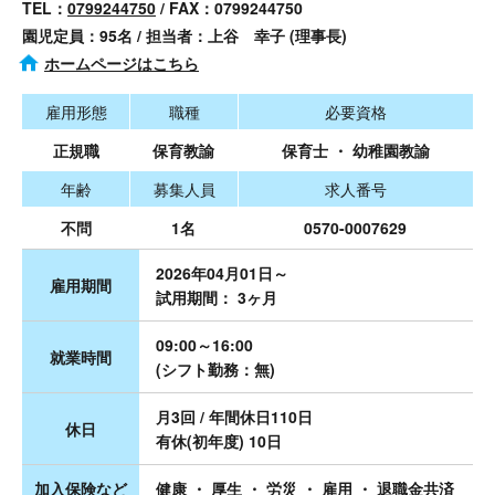
TEL：
0799244750
/ FAX：0799244750
園児定員：95名 / 担当者：上谷 幸子 (理事長)
ホームページはこちら
雇用形態
職種
必要資格
正規職
保育教諭
保育士 ・ 幼稚園教諭
年齢
募集人員
求人番号
不問
1名
0570-0007629
2026年04月01日～
雇用期間
試用期間： 3ヶ月
09:00～16:00
就業時間
(シフト勤務：無)
月3回 / 年間休日110日
休日
有休(初年度) 10日
加入保険など
健康 ・ 厚生 ・ 労災 ・ 雇用 ・ 退職金共済