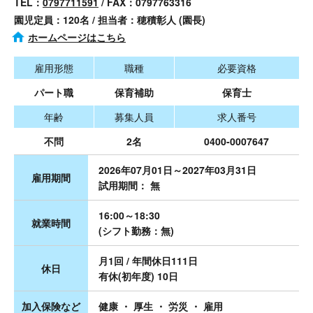
TEL：
0797711591
/ FAX：0797763316
園児定員：120名 / 担当者：穂積彰人 (園長)
ホームページはこちら
雇用形態
職種
必要資格
パート職
保育補助
保育士
年齢
募集人員
求人番号
不問
2名
0400-0007647
2026年07月01日～2027年03月31日
雇用期間
試用期間： 無
16:00～18:30
就業時間
(シフト勤務：無)
月1回 / 年間休日111日
休日
有休(初年度) 10日
加入保険など
健康 ・ 厚生 ・ 労災 ・ 雇用