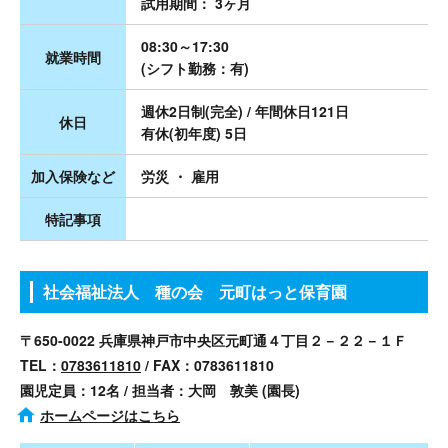
試用期間： 3ヶ月
08:30～17:30
就業時間
(シフト勤務：有)
週休2日制(完全) / 年間休日121日
休日
有休(初年度) 5日
加入保険など
労災 ・ 雇用
特記事項
社会福祉法人 種の会 元町はっと保育園
〒650-0022 兵庫県神戸市中央区元町通４丁目２－２２－１Ｆ
TEL：
0783611810
/ FAX：0783611810
園児定員：12名 / 担当者：大岡 敦美 (園長)
ホームページはこちら