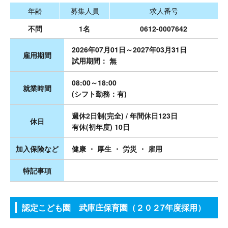
年齢
募集人員
求人番号
不問
1名
0612-0007642
2026年07月01日～2027年03月31日
雇用期間
試用期間： 無
08:00～18:00
就業時間
(シフト勤務：有)
週休2日制(完全) / 年間休日123日
休日
有休(初年度) 10日
加入保険など
健康 ・ 厚生 ・ 労災 ・ 雇用
特記事項
認定こども園 武庫庄保育園（２０２7年度採用）