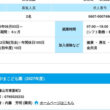
募集人員
求人番号
2名
0607-000748
26年08月03日～
07:00～19:00
就業時間
期間： 6ヶ月
(シフト勤務：
2日制(完全) / 年間休日105日
健康 ・ 厚生 ・
加入保険など
(初年度) 10日
金共済
まこども園（2027年度）
波篠山市東新町2
X：0795525232
者：内藤 芳明 (園長)
ホームページはこちら