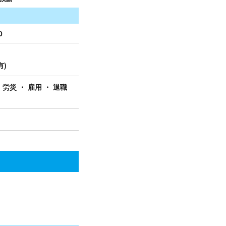
0
有)
 労災 ・ 雇用 ・ 退職