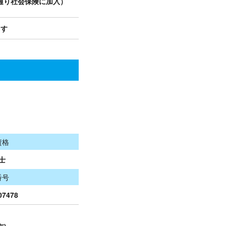
通り社会保険に加入）
ます
資格
士
番号
07478