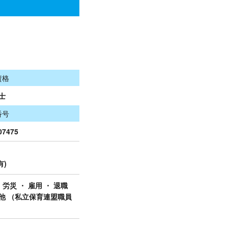
資格
士
番号
07475
有)
 労災 ・ 雇用 ・ 退職
の他 （私立保育連盟職員
）