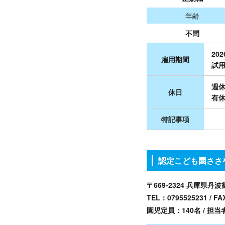
年齢
不問
20
雇用期間
試用
週休
休日
有休
特記事項
認定こども園ささや
〒669-2324 兵庫県丹
TEL：
0795525231
/ FA
園児定員：140名 / 担当