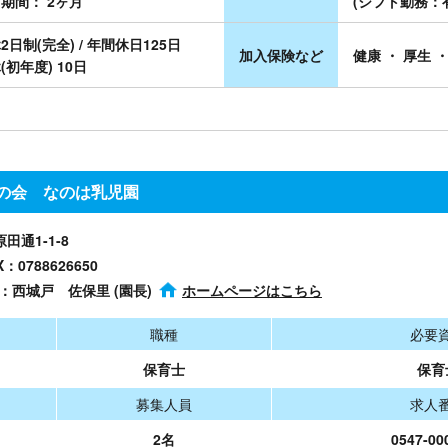
期間： 2ヶ月
(シフト勤務：
2日制(完全) / 年間休日125日
加入保険など
健康 ・ 厚生 ・
(初年度) 10日
の会 なのは乳児園
原田通1-1-8
X：0788626650
者：西城戸 佐保里 (園長)
ホームページはこちら
職種
必要
保育士
保育
募集人員
求人
2名
0547-00