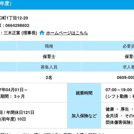
7年度）
口町1丁目12-20
X：0664298602
者：三木正富 (理事長)
ホームページはこちら
職種
必要
保育士
保育
募集人員
求人
2名
0609-00
27年04月01日～
07:00～19:00
就業時間
期間： 3ヶ月
(シフト勤務：
健康 ・ 厚生 ・
回 / 年間休日121日
加入保険など
金共済 ・ そ
(初年度) 10日
団体傷害保険