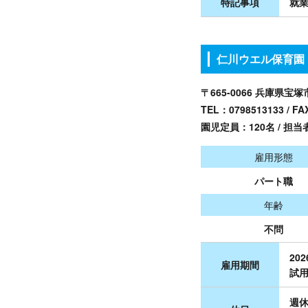
特記事項
就
仁川ウエル保育園
〒665-0066 兵庫県宝
TEL：
0798513133
/ FA
園児定員：120名 / 担当
雇用形態
パート職
年齢
不問
20
雇用期間
試用
週休