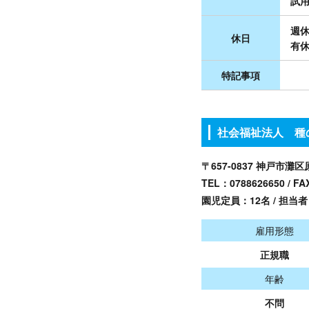
試用
週休
休日
有休
特記事項
社会福祉法人 種
〒657-0837 神戸市灘区
TEL：
0788626650
/ FA
園児定員：12名 / 担当
雇用形態
正規職
年齢
不問