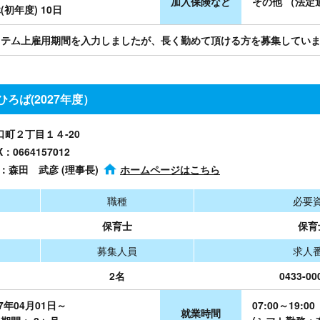
加入保険など
その他 （法定
(初年度) 10日
ステム上雇用期間を入力しましたが、長く勤めて頂ける方を募集してい
ろば(2027年度）
塚口町２丁目１４-20
X：0664157012
者：森田 武彦 (理事長)
ホームページはこちら
職種
必要
保育士
保育
募集人員
求人
2名
0433-00
27年04月01日～
07:00～19:00
就業時間