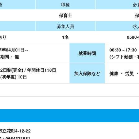
態
職種
必
保育士
募集人員
求
有り
1名
0580-
27年04月01日～
08:30～17:30
就業時間
期間： 無
(シフト勤務：
2日制(完全) / 年間休日118日
加入保険など
健康 ・ 労災 
(初年度) 10日
市立花町4-12-22
X：0664371581