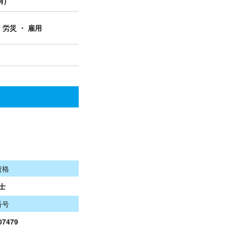
有)
 労災 ・ 雇用
資格
士
番号
07479