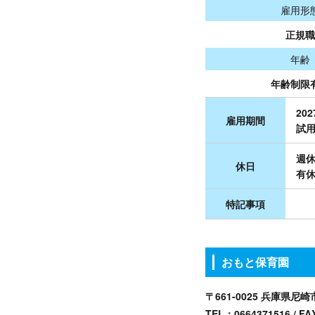
雇用形
正規職
年齢
年齢制限
20
雇用期間
試用
週休
休日
有休
特記事項
おもと保育園
〒661-0025 兵庫県尼崎
TEL：
0664371516
/ FA