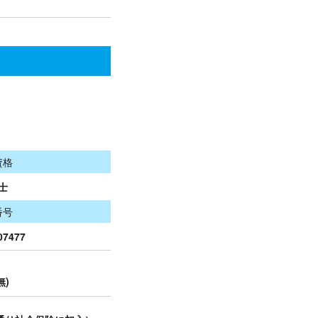
資格
士
番号
07477
無)