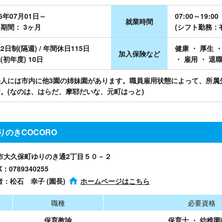
26年07月01日～
07:00～19:00
就業時間
期間： 3ヶ月
(シフト勤務：
2日制(隔週) / 年間休日115日
健康 ・ 厚生 
加入保険など
(初年度) 10日
・ 雇用 ・ 退
法人には市内に他3園の姉妹園があります。職員雇用状態によって、所属
。(なのは、はらだ、摩耶だいな、元町はっと)
のきCOCORO
明石市大久保町ゆりのき通2丁目５０－２
X：0789340255
者：松石 幸子 (園長)
ホームページはこちら
職種
必要資格
保育教諭
保育士 ・ 幼稚