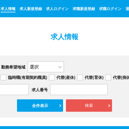
求人情報
求人新規登録
求人ログイン
求職新規登録
求職ログイン
求人情報
勤務希望地域
臨時職(有期契約職員)
代替(産休)
代替(育休)
代替(病休
求人番号
全件表示
検索