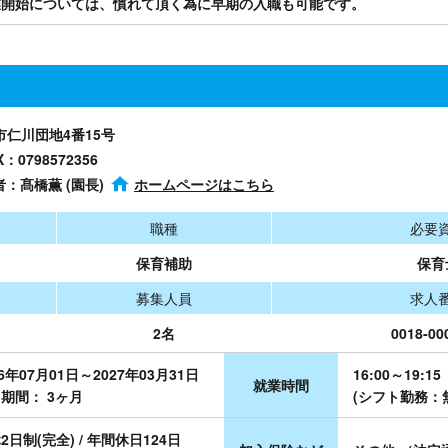
業開始については、慣れて頂く為に早期の入職も可能です。
塚市仁川団地4番15号
X：0798572356
者：髙橋薫 (園長)
ホームページはこちら
職種
必要
保育補助
保育
募集人員
求人
2名
0018-00
26年07月01日～2027年03月31日
16:00～19:15
就業時間
期間： 3ヶ月
(シフト勤務：
2日制(完全) / 年間休日124日