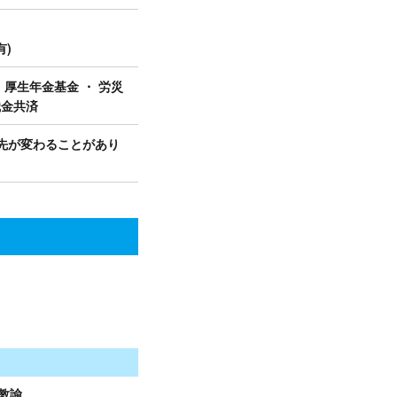
有)
・ 厚生年金基金 ・ 労災
職金共済
先が変わることがあり
園教諭