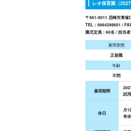
レオ保育園（202
〒661-0011 尼崎市東塚
TEL：
0664298601
/ FA
園児定員：60名 / 担当
雇用形態
正規職
年齢
不問
20
雇用期間
試用
月1
休日
有休