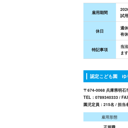
20
雇用期間
試用
週休
休日
有休
当
特記事項
ます
認定こども園 ゆり
〒674-0068 兵庫県
TEL：
0789340333
/ FA
園児定員：215名 / 担当
雇用形態
正規職