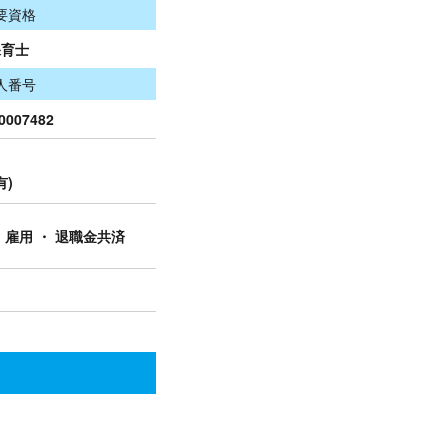
要資格
保育士
人番号
0007482
有)
・ 雇用 ・ 退職金共済