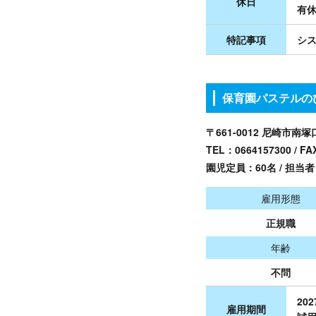
休日
有休
特記事項
シ
保育園パステルのひ
〒661-0012 尼崎市南
TEL：
0664157300
/ FA
園児定員：60名 / 担当
雇用形態
正規職
年齢
不問
20
雇用期間